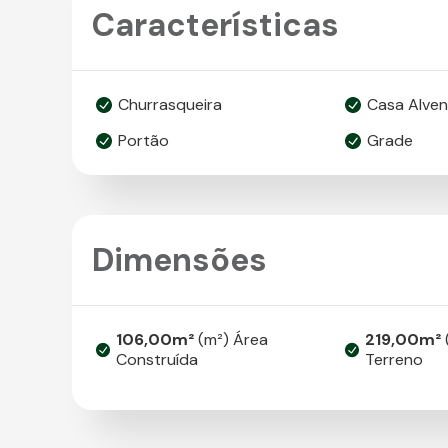
Características
Churrasqueira
Casa Alven
Portão
Grade
Dimensões
106,00m²
(m²) Área
219,00m²
Construída
Terreno