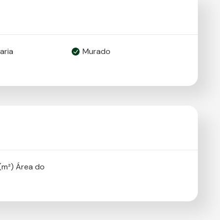
aria
Murado
(m²) Área do