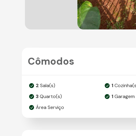
Cômodos
2
Sala(s)
1
Cozinha(s
3
Quarto(s)
1
Garagem 
Área Serviço