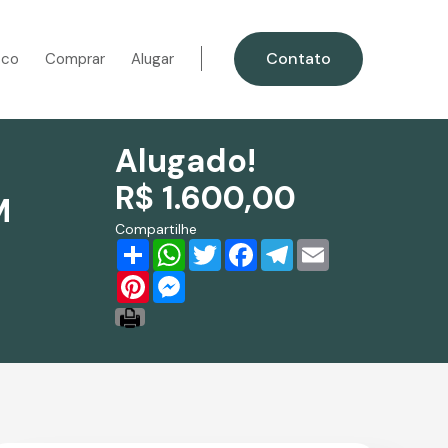
Contato
sco
Comprar
Alugar
Alugado!
R$ 1.600,00
M
Compartilhe
Share
WhatsApp
Twitter
Facebook
Telegram
Email
Pinterest
Messenger