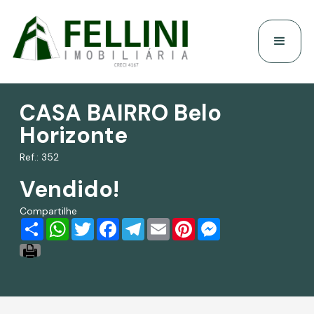
CASA BAIRRO Belo
Horizonte
Ref.: 352
Vendido!
Compartilhe
Share
WhatsApp
Twitter
Facebook
Telegram
Email
Pinterest
Messenger