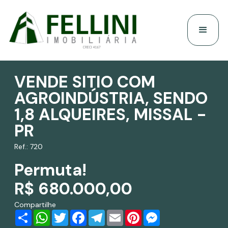
VENDE SITIO COM
AGROINDÚSTRIA, SENDO
1,8 ALQUEIRES, MISSAL -
PR
Ref.: 720
Permuta!
R$ 680.000,00
Compartilhe
Share
WhatsApp
Twitter
Facebook
Telegram
Email
Pinterest
Messenger